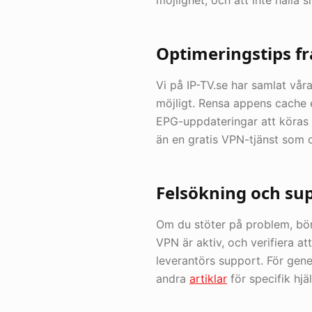
möjlighet, och att inte hålla
Optimeringstips fr
Vi på IP-TV.se har samlat vår
möjligt. Rensa appens cache e
EPG-uppdateringar att köras a
än en gratis VPN-tjänst som o
Felsökning och su
Om du stöter på problem, bör
VPN är aktiv, och verifiera a
leverantörs support. För gen
andra
artiklar
för specifik hjä