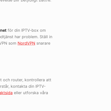
velse blir betydligt bättre.
rnet
för din IPTV-box om
tjänst har problem. Ställ in
ts-VPN som
NordVPN
snarare
 och router, kontrollera att
rstår, kontakta din IPTV-
aktsida
eller utforska våra