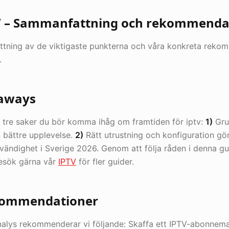
TV – Sammanfattning och rekommenda
tning av de viktigaste punkterna och våra konkreta rekomm
.
eaways
 tre saker du bör komma ihåg om framtiden för iptv:
1)
Gru
n bättre upplevelse.
2)
Rätt utrustning och konfiguration gör
ödvändighet i Sverige 2026. Genom att följa råden i denna gu
Besök gärna vår
IPTV
för fler guider.
kommendationer
alys rekommenderar vi följande: Skaffa ett IPTV-abonneman