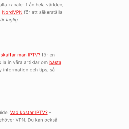
 alla kanaler från hela världen,
p
NordVPN
för att säkerställa
är laglig.
 skaffar man IPTV?
för en
lla in våra artiklar om
bästa
 information och tips, så
uide.
Vad kostar IPTV?
–
ehöver VPN. Du kan också