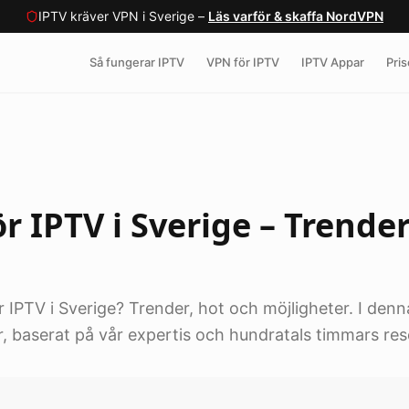
IPTV kräver VPN i Sverige –
Läs varför & skaffa NordVPN
Så fungerar IPTV
VPN för IPTV
IPTV Appar
Pris
r IPTV i Sverige – Trende
 IPTV i Sverige? Trender, hot och möjligheter. I denna 
, baserat på vår expertis och hundratals timmars res