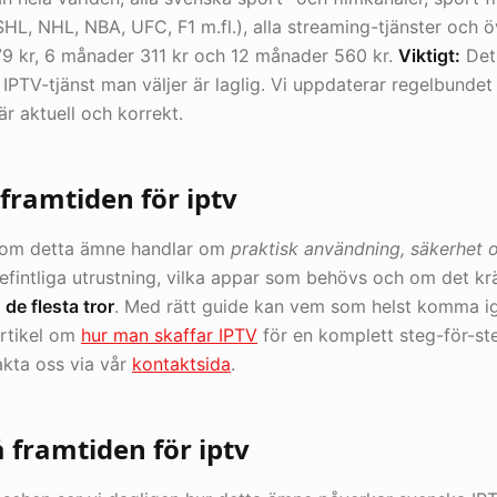
HL, NHL, NBA, UFC, F1 m.fl.), alla streaming-tjänster och 
179 kr, 6 månader 311 kr och 12 månader 560 kr.
Viktigt:
Det 
 IPTV-tjänst man väljer är laglig. Vi uppdaterar regelbundet a
är aktuell och korrekt.
framtiden för iptv
r om detta ämne handlar om
praktisk användning, säkerhet 
fintliga utrustning, vilka appar som behövs och om det kr
 de flesta tror
. Med rätt guide kan vem som helst komma ig
artikel om
hur man skaffar IPTV
för en komplett steg-för-ste
akta oss via vår
kontaktsida
.
 framtiden för iptv