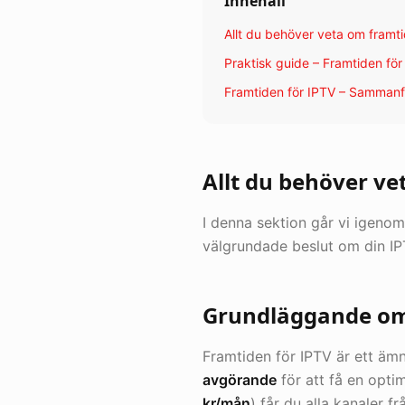
Innehåll
Allt du behöver veta om framti
Praktisk guide – Framtiden för
Framtiden för IPTV – Samman
Allt du behöver ve
I denna sektion går vi igenom
välgrundade beslut om din IP
Grundläggande om 
Framtiden för IPTV är ett ä
avgörande
för att få en opti
kr/mån
) får du alla kanaler f