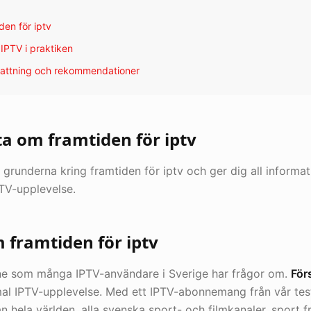
den för iptv
 IPTV i praktiken
fattning och rekommendationer
ta om framtiden för iptv
 grunderna kring framtiden för iptv och ger dig all informat
TV-upplevelse.
framtiden för iptv
mne som många IPTV-användare i Sverige har frågor om.
För
mal IPTV-upplevelse. Med ett IPTV-abonnemang från vår tes
rån hela världen, alla svenska sport- och filmkanaler, sport f