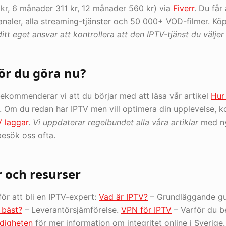
kr, 6 månader 311 kr, 12 månader 560 kr) via
Fiverr
. Du får
analer, alla streaming-tjänster och 50 000+ VOD-filmer. Kö
itt eget ansvar att kontrollera att den IPTV-tjänst du väljer 
ör du göra nu?
rekommenderar vi att du börjar med att läsa vår artikel
Hur
 Om du redan har IPTV men vill optimera din upplevelse, ko
V laggar
.
Vi uppdaterar regelbundet alla våra artiklar
med ny
esök oss ofta.
r och resurser
 för att bli en IPTV-expert:
Vad är IPTV?
– Grundläggande g
 bäst?
– Leverantörsjämförelse.
VPN för IPTV
– Varför du b
digheten
för mer information om integritet online i Sverige.