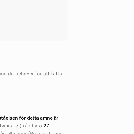
ion du behöver för att fatta
ståelsen för detta ämne är
tvinnare (från bara
27
rån alla ligor (Premier League,