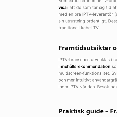
Som experter inom IPTV-bran
visar
att de som tar sig tid at
med en bra IPTV-leverantör (
sin utrustning ordentligt. De
traditionell kabel-TV.
Framtidsutsikter o
IPTV-branschen utvecklas i r
innehållsrekommendation
som
multiscreen-funktionalitet. S
och mer intuitivt användargrä
inom IPTV-världen. Besök oc
Praktisk guide – F