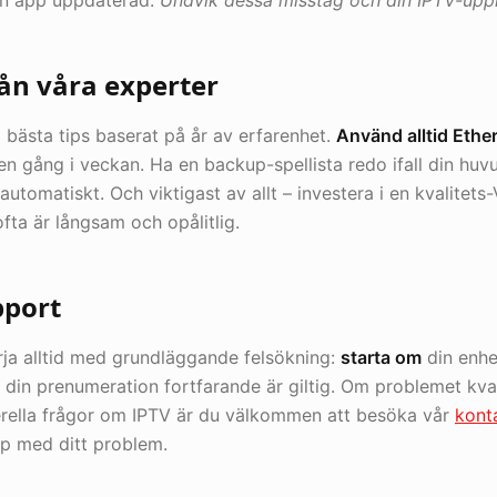
 sin app uppdaterad.
Undvik dessa misstag och din IPTV-upple
ån våra experter
a bästa tips baserat på år av erfarenhet.
Använd alltid Ethe
n gång i veckan. Ha en backup-spellista redo ifall din huvud
utomatiskt. Och viktigast av allt – investera i en kvalite
fta är långsam och opålitlig.
pport
ja alltid med grundläggande felsökning:
starta om
din enhet
tt din prenumeration fortfarande är giltig. Om problemet kva
erella frågor om IPTV är du välkommen att besöka vår
kont
lp med ditt problem.