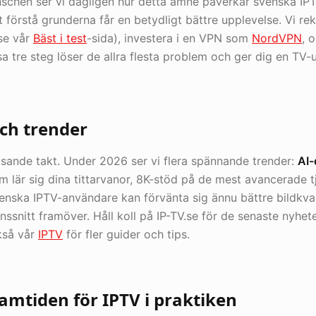
schen ser vi dagligen hur detta ämne påverkar svenska I
t förstå grunderna får en betydligt bättre upplevelse. Vi re
se vår
Bäst i test
-sida), investera i en VPN som
NordVPN
, 
ssa tre steg löser de allra flesta problem och ger dig en T
ch trender
asande takt. Under 2026 ser vi flera spännande trender:
AI-
 lär sig dina tittarvanor, 8K-stöd på de mest avancerade t
venska IPTV-användare kan förvänta sig ännu bättre bildkva
nssnitt framöver. Håll koll på IP-TV.se för de senaste nyhe
kså vår
IPTV
för fler guider och tips.
ramtiden för IPTV i praktiken