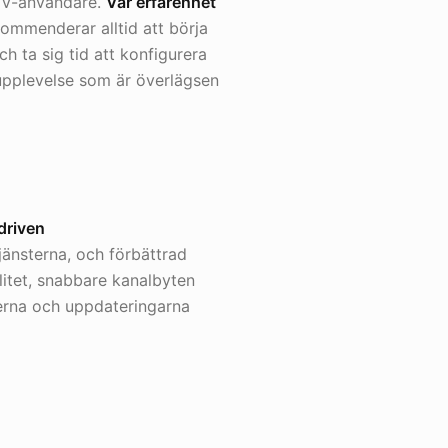
PTV-användare.
Vår erfarenhet
kommenderar alltid att börja
och ta sig tid att konfigurera
V-upplevelse som är överlägsen
driven
jänsterna, och förbättrad
litet, snabbare kanalbyten
terna och uppdateringarna