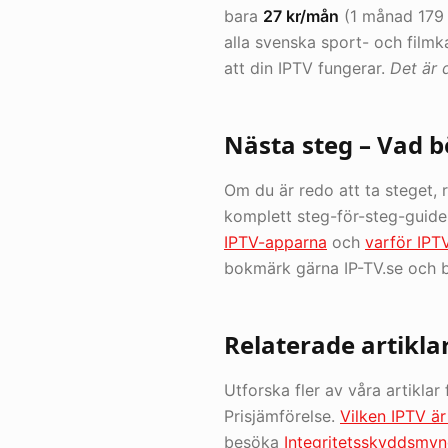
bara
27 kr/mån
(1 månad 179 
alla svenska sport- och filmk
att din IPTV fungerar.
Det är d
Nästa steg – Vad b
Om du är redo att ta steget, 
komplett steg-för-steg-guide.
IPTV-apparna
och
varför IPT
bokmärk gärna IP-TV.se och b
Relaterade artikla
Utforska fler av våra artiklar
Prisjämförelse.
Vilken IPTV är
besöka
Integritetsskyddsmyn