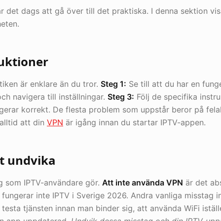
 det dags att gå över till det praktiska. I denna sektion vis
heten.
ruktioner
tiken är enklare än du tror.
Steg 1:
Se till att du har en fu
 navigera till inställningar.
Steg 3:
Följ de specifika instr
ngerar korrekt. De flesta problem som uppstår beror på felak
alltid att din
VPN
är igång innan du startar IPTV-appen.
tt undvika
tag som IPTV-användare gör.
Att inte använda VPN
är det ab
 fungerar inte IPTV i Sverige 2026. Andra vanliga misstag in
e testa tjänsten innan man binder sig, att använda WiFi iställ