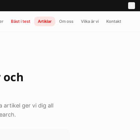
er
Bäst i test
Artiklar
Om oss
Vilka är vi
Kontakt
r och
artikel ger vi dig all
earch.