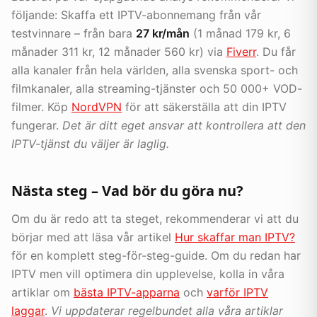
följande: Skaffa ett IPTV-abonnemang från vår
testvinnare – från bara
27 kr/mån
(1 månad 179 kr, 6
månader 311 kr, 12 månader 560 kr) via
Fiverr
. Du får
alla kanaler från hela världen, alla svenska sport- och
filmkanaler, alla streaming-tjänster och 50 000+ VOD-
filmer. Köp
NordVPN
för att säkerställa att din IPTV
fungerar.
Det är ditt eget ansvar att kontrollera att den
IPTV-tjänst du väljer är laglig.
Nästa steg – Vad bör du göra nu?
Om du är redo att ta steget, rekommenderar vi att du
börjar med att läsa vår artikel
Hur skaffar man IPTV?
för en komplett steg-för-steg-guide. Om du redan har
IPTV men vill optimera din upplevelse, kolla in våra
artiklar om
bästa IPTV-apparna
och
varför IPTV
laggar
.
Vi uppdaterar regelbundet alla våra artiklar