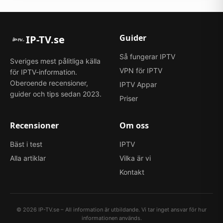
Guider
IP-TV.se
Så fungerar IPTV
Sveriges mest pålitliga källa
VPN för IPTV
för IPTV-information.
Oberoende recensioner,
IPTV Appar
guider och tips sedan 2023.
Priser
Recensioner
Om oss
Bäst i test
IPTV
Alla artiklar
Vilka är vi
Kontakt
©
2026
IP-TV.se – All information är utbildande. Vi tar inget ansvar för hur
informationen används.