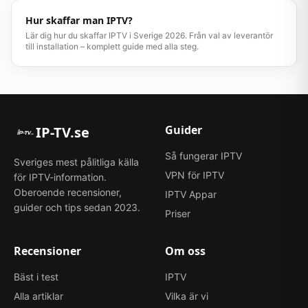
Hur skaffar man IPTV?
Lär dig hur du skaffar IPTV i Sverige 2026. Från val av leverantör
till installation – komplett guide med alla steg.
Guider
IP-TV.se
Så fungerar IPTV
Sveriges mest pålitliga källa
VPN för IPTV
för IPTV-information.
Oberoende recensioner,
IPTV Appar
guider och tips sedan 2023.
Priser
Recensioner
Om oss
Bäst i test
IPTV
Alla artiklar
Vilka är vi