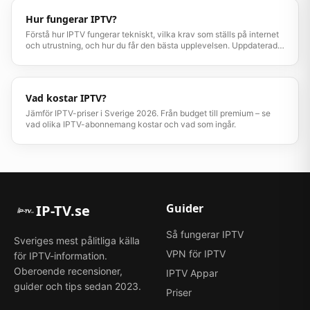
Hur fungerar IPTV?
Förstå hur IPTV fungerar tekniskt, vilka krav som ställs på internet
och utrustning, och hur du får den bästa upplevelsen. Uppdaterad
guide 2026.
Vad kostar IPTV?
Jämför IPTV-priser i Sverige 2026. Från budget till premium – se
vad olika IPTV-abonnemang kostar och vad som ingår.
Guider
IP-TV.se
Så fungerar IPTV
Sveriges mest pålitliga källa
VPN för IPTV
för IPTV-information.
Oberoende recensioner,
IPTV Appar
guider och tips sedan 2023.
Priser