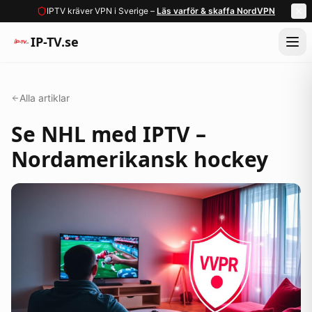
IPTV kräver VPN i Sverige –
Läs varför & skaffa NordVPN
IP-TV.se
Alla artiklar
Se NHL med IPTV –
Nordamerikansk hockey