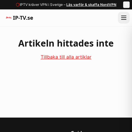
IPTV kräver VPN i Sverige –
Läs varför & skaffa NordVPN
IP-TV.se
Artikeln hittades inte
Tillbaka till alla artiklar