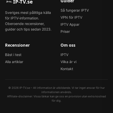
Guider
IP-TV.se
Så fungerar IPTV
Sveriges mest pålitliga källa
VPN för IPTV
för IPTV-information.
Oberoende recensioner,
IPTV Appar
guider och tips sedan 2023.
Priser
Recensioner
Om oss
Bäst i test
IPTV
Alla artiklar
Vilka är vi
Kontakt
©
2026
IP-TV.se – All information är utbildande. Vi tar inget ansvar för hur
informationen används.
Affiliate-disclaimer: Vissa länkar kan ge oss en provision utan extra kostnad
för dig.