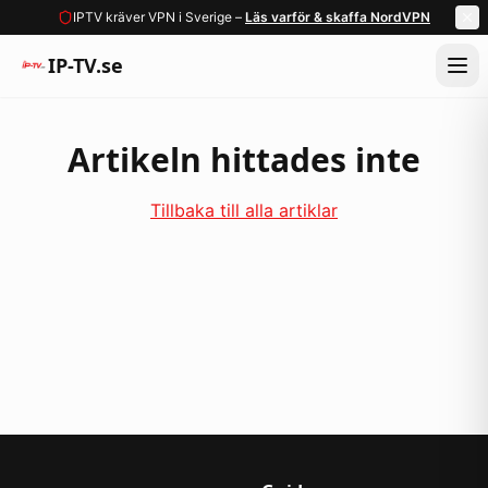
IPTV kräver VPN i Sverige –
Läs varför & skaffa NordVPN
IP-TV.se
Artikeln hittades inte
Tillbaka till alla artiklar