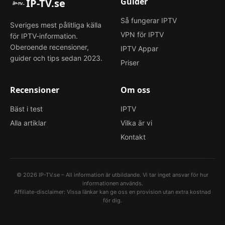
Guider
IP-TV.se
Så fungerar IPTV
Sveriges mest pålitliga källa
VPN för IPTV
för IPTV-information.
Oberoende recensioner,
IPTV Appar
guider och tips sedan 2023.
Priser
Recensioner
Om oss
Bäst i test
IPTV
Alla artiklar
Vilka är vi
Kontakt
©
2026
IP-TV.se – All information är utbildande. Vi tar inget ansvar för hur
informationen används.
Affiliate-disclaimer: Vissa länkar kan ge oss en provision utan extra kostnad
för dig.