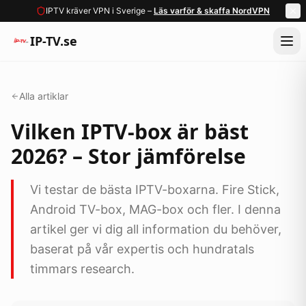
IPTV kräver VPN i Sverige –
Läs varför & skaffa NordVPN
IP-TV.se
Alla artiklar
Vilken IPTV-box är bäst
2026? – Stor jämförelse
Vi testar de bästa IPTV-boxarna. Fire Stick,
Android TV-box, MAG-box och fler. I denna
artikel ger vi dig all information du behöver,
baserat på vår expertis och hundratals
timmars research.