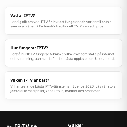
Vad är IPTV?
Lär dig allt om vad IPTV är, hur det fungerar och varför miljontals
svenskar väljer IPTV framför traditionell TV. Komplett guide
uppdaterad 2026.
Hur fungerar IPTV?
Förstå hur IPTV fungerar tekniskt, vilka krav som ställs på internet
och utrustning, och hur du får den bästa upplevelsen. Uppdaterad
guide 2026.
Vilken IPTV är bäst?
Vi har testat de bästa IPTV-tjänsterna i Sverige 2026. Läs vår stora
jämförelse med priser, kanalutbud, kvalitet och omdömen.
Guider
IP-TV.se